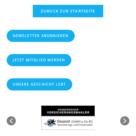
clos
ZURÜCK ZUR STARTSEITE
the
sear
pane
NEWSLETTER ABONNIEREN
JETZT MITGLIED WERDEN
UNSERE GESCHICHT LEBT