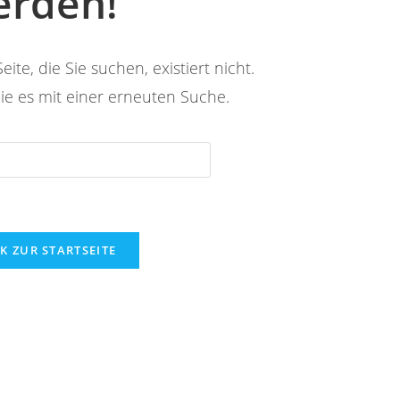
erden!
eite, die Sie suchen, existiert nicht.
Sie es mit einer erneuten Suche.
Press
Escape
to
close
the
K ZUR STARTSEITE
search
panel.