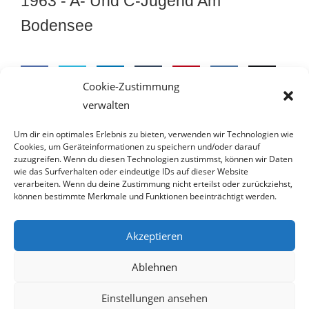
1963 -
A- Und C-Jugend Am
Bodensee
Cookie-Zustimmung
verwalten
Share
Share
Share
Share
Pin this
Share
Email
Im Sommer 1963 unternahm der damalige Jugendleiter Dieter Dziellak
mit der A- und C-Jugend eine Reise an den Bodensee (Friedrichshafen).
on
on
on
on
on VK
this
Um dir ein optimales Erlebnis zu bieten, verwenden wir Technologien wie
Cookies, um Geräteinformationen zu speichern und/oder darauf
zuzugreifen. Wenn du diesen Technologien zustimmst, können wir Daten
Facebo
Twitter
LinkedI
Tumblr
Hier ein Auszug aus dem Fotoalbum von Dieter Dziellak:
wie das Surfverhalten oder eindeutige IDs auf dieser Website
1963 Ausflug Bodensee Album
verarbeiten. Wenn du deine Zustimmung nicht erteilst oder zurückziehst,
ok
n
können bestimmte Merkmale und Funktionen beeinträchtigt werden.
Akzeptieren
Ablehnen
IMPRESSUM
DATENSCHUTZ
Einstellungen ansehen