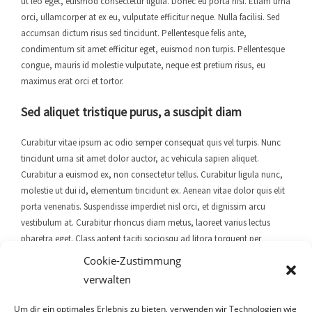
ut leo eget, euismod consectetur ligula. Donec eu porta nisi. Etiam urna
orci, ullamcorper at ex eu, vulputate efficitur neque. Nulla facilisi. Sed
ok
n
accumsan dictum risus sed tincidunt. Pellentesque felis ante,
condimentum sit amet efficitur eget, euismod non turpis. Pellentesque
congue, mauris id molestie vulputate, neque est pretium risus, eu
maximus erat orci et tortor.
Sed aliquet tristique purus, a suscipit diam
Curabitur vitae ipsum ac odio semper consequat quis vel turpis. Nunc
tincidunt urna sit amet dolor auctor, ac vehicula sapien aliquet.
Curabitur a euismod ex, non consectetur tellus. Curabitur ligula nunc,
molestie ut dui id, elementum tincidunt ex. Aenean vitae dolor quis elit
porta venenatis. Suspendisse imperdiet nisl orci, et dignissim arcu
vestibulum at. Curabitur rhoncus diam metus, laoreet varius lectus
pharetra eget. Class aptent taciti sociosqu ad litora torquent per
conubia nostra, per inceptos himenaeos. Mauris lacus ante, pulvinar
Cookie-Zustimmung
sed dapibus eu, eleifend et tortor. Cras rutrum et odio vel vestibulum.
verwalten
Proin feugiat orci vel nisi volutpat, in fermentum orci cursus. Aliquam
varius, mi fringilla luctus elementum, purus odio bibendum erat, sed
Um dir ein optimales Erlebnis zu bieten, verwenden wir Technologien wie