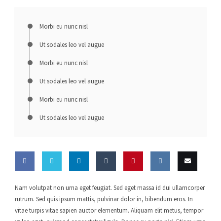
Morbi eu nunc nisl
Ut sodales leo vel augue
Morbi eu nunc nisl
Ut sodales leo vel augue
Morbi eu nunc nisl
Ut sodales leo vel augue
Share
Share
Share
Share
Pin this
Share
Email
Nam volutpat non urna eget feugiat. Sed eget massa id dui ullamcorper
rutrum. Sed quis ipsum mattis, pulvinar dolor in, bibendum eros. In
on
on
on
on
on VK
this
vitae turpis vitae sapien auctor elementum. Aliquam elit metus, tempor
Facebo
Twitter
LinkedI
Tumblr