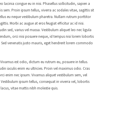
o lacinia congue eu in nisi. Phasellus sollicitudin, sapien a
sem. Proin ipsum tellus, viverra ac sodales vitae, sagittis sit
tellus eu neque vestibulum pharetra. Nullam rutrum porttitor
ittis. Morbi ac augue at eros feugiat efficitur ac id nisi.
itudin sed, varius vel massa. Vestibulum aliquet leo nec ligula
endum, orci nisi posuere neque, id tempus nisi lorem lobortis
ur. Sed venenatis justo mauris, eget hendrerit lorem commodo
vamus est odio, dictum eu rutrum eu, posuere in tellus.
tudin iaculis enim eu ultricies. Proin vel maximus odio. Cras
 orci enim nec ipsum. Vivamus aliquet vestibulum sem, vel
Vestibulum ipsum tellus, consequat in viverra vel, lobortis
 lacus, vitae mattis nibh molestie quis.