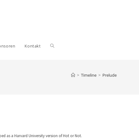
Website-
onsoren
Kontakt
Suche
>
Timeline
>
Prelude
umschalten
ed as a Harvard University version of Hot or Not.