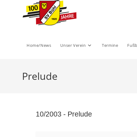
Zum
Inhalt
springen
Home/News
Unser Verein
Termine
Fußb
Prelude
10/2003 -
Prelude