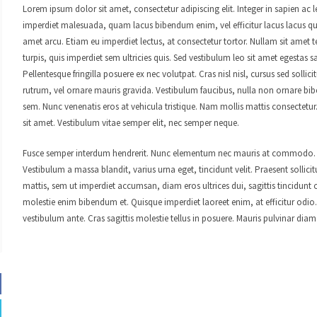
Lorem ipsum dolor sit amet, consectetur adipiscing elit. Integer in sapien ac le
imperdiet malesuada, quam lacus bibendum enim, vel efficitur lacus lacus quis 
amet arcu. Etiam eu imperdiet lectus, at consectetur tortor. Nullam sit amet 
turpis, quis imperdiet sem ultricies quis. Sed vestibulum leo sit amet egestas sag
Pellentesque fringilla posuere ex nec volutpat. Cras nisl nisl, cursus sed sollic
rutrum, vel ornare mauris gravida. Vestibulum faucibus, nulla non ornare bib
sem. Nunc venenatis eros at vehicula tristique. Nam mollis mattis consectet
sit amet. Vestibulum vitae semper elit, nec semper neque.
Fusce semper interdum hendrerit. Nunc elementum nec mauris at commodo. Vi
Vestibulum a massa blandit, varius urna eget, tincidunt velit. Praesent sollici
mattis, sem ut imperdiet accumsan, diam eros ultrices dui, sagittis tincidunt
molestie enim bibendum et. Quisque imperdiet laoreet enim, at efficitur odio. 
vestibulum ante. Cras sagittis molestie tellus in posuere. Mauris pulvinar diam